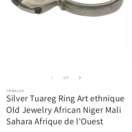
Ouvrir
le
média
Ou
1
le
dans
m
de
1
/
3
une
2
fenêtre
d
modale
u
TRIBALGH
fe
Silver Tuareg Ring Art ethnique
m
Old Jewelry African Niger Mali
Sahara Afrique de l'Ouest