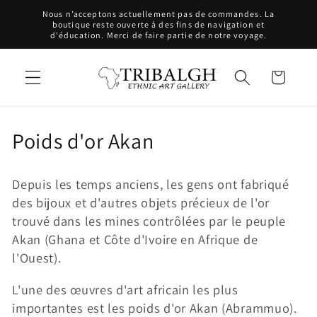
et
Nous n’acceptons actuellement pas de commandes. La
passer
boutique reste ouverte à des fins de navigation et
au
d'éducation. Merci de faire partie de notre voyage.
contenu
Panier
C
Poids d'or Akan
o
Depuis les temps anciens, les gens ont fabriqué
l
des bijoux et d'autres objets précieux de l'or
l
trouvé dans les mines contrôlées par le peuple
Akan (Ghana et Côte d'Ivoire en Afrique de
e
l'Ouest).
c
L'une des œuvres d'art africain les plus
t
importantes est les poids d'or Akan (Abrammuo).