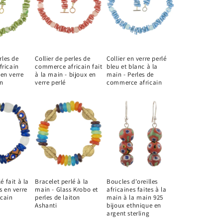
rles de
Collier de perles de
Collier en verre perlé
ricain
commerce africain fait
bleu et blanc à la
r en verre
à la main - bijoux en
main - Perles de
in
verre perlé
commerce africain
é fait à la
Bracelet perlé à la
Boucles d'oreilles
s en verre
main - Glass Krobo et
africaines faites à la
icain
perles de laiton
main à la main 925
Ashanti
bijoux ethnique en
argent sterling