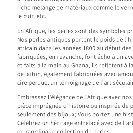
l
riche mélange de matériaux comme le verre, l
le cuir, etc.
e
En Afrique, les perles sont des symboles pré
c
Nos perles antiques portent le poids de l'h
africain dans les années 1800 au début des
t
fabriquées, en revanche, font écho à un ave
i
et faits à la main au Ghana, ils reflètent à l
de laiton, également fabriquées avec amour
o
cire perdue, un témoignage de l'art séculai
n
Embrassez l'élégance de l'Afrique avec nos
pièce imprégnée d'histoire ou inspirée de 
:
seulement des bijoux; Vous portez une hist
Célébrez un héritage entrelacé avec de l'art
extraordinaire collection de perles.