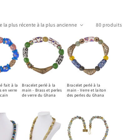
80 produits
é fait à la
Bracelet perlé à la
Bracelet perlé à la
s en verre
main - Brass et perles
main - Verre et laiton
icain
de verre du Ghana
des perles du Ghana