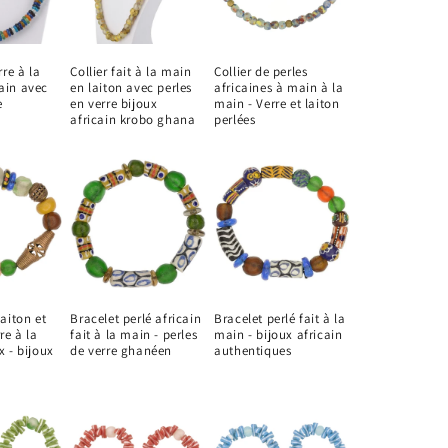
rre à la
Collier fait à la main
Collier de perles
ain avec
en laiton avec perles
africaines à main à la
e
en verre bijoux
main - Verre et laiton
africain krobo ghana
perlées
laiton et
Bracelet perlé africain
Bracelet perlé fait à la
re à la
fait à la main - perles
main - bijoux africain
x - bijoux
de verre ghanéen
authentiques