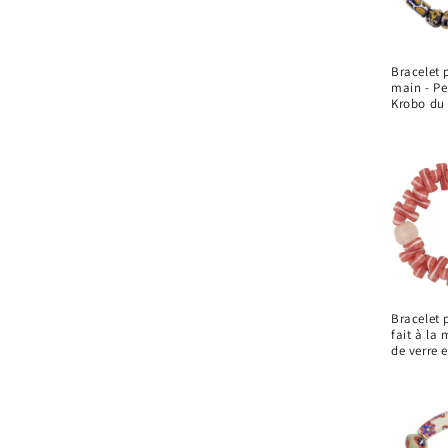
Bracelet p
main - Pe
Krobo du
Bracelet p
fait à la 
de verre 