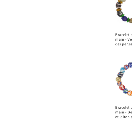
Bracelet p
main - Ver
des perle
Bracelet p
main - Be
et laiton 