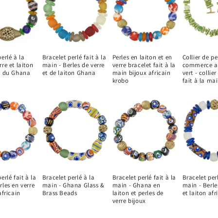
erlé à la
Bracelet perlé fait à la
Perles en laiton et en
Collier de pe
re et laiton
main - Berles de verre
verre bracelet fait à la
commerce af
s du Ghana
et de laiton Ghana
main bijoux africain
vert - collie
krobo
fait à la ma
erlé fait à la
Bracelet perlé à la
Bracelet perlé fait à la
Bracelet perl
rles en verre
main - Ghana Glass &
main - Ghana en
main - Berle
africain
Brass Beads
laiton et perles de
et laiton afr
verre bijoux