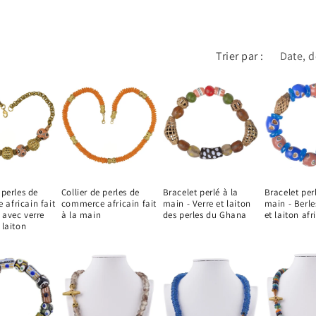
Trier par :
 perles de
Collier de perles de
Bracelet perlé à la
Bracelet perl
africain fait
commerce africain fait
main - Verre et laiton
main - Berle
 avec verre
à la main
des perles du Ghana
et laiton afr
 laiton