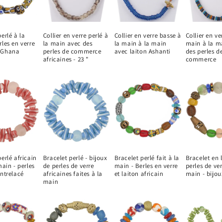
erlé à la
Collier en verre perlé à
Collier en verre basse à
Collier en ve
rles en verre
la main avec des
la main à la main
main à la m
 Ghana
perles de commerce
avec laiton Ashanti
des perles d
africaines - 23 "
commerce
erlé africain
Bracelet perlé - bijoux
Bracelet perlé fait à la
Bracelet en 
main - perles
de perles de verre
main - Berles en verre
perles de ver
entrelacé
africaines faites à la
et laiton africain
main - bijou
main