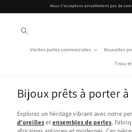
et
Nous n’acceptons actuellement pas de comma
passer
au
contenu
Vieilles perles commerciales
Nouvelles per
Tissu et
C
Bijoux prêts à porter à
o
Explorez un héritage vibrant avec notre pe
l
d'oreilles
et
ensembles de perles
, Fabri
africaines antiques et modernes. Ces pièce