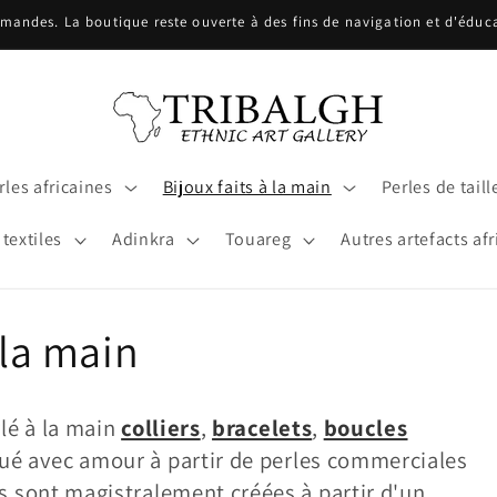
ndes. La boutique reste ouverte à des fins de navigation et d'éducat
les africaines
Bijoux faits à la main
Perles de taill
 textiles
Adinkra
Touareg
Autres artefacts afr
 la main
rlé à la main
colliers
,
bracelets
,
boucles
qué avec amour à partir de perles commerciales
s sont magistralement créées à partir d'un