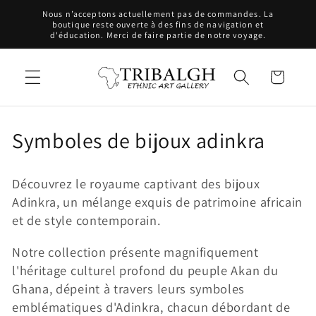
et
Nous n’acceptons actuellement pas de commandes. La
passer
boutique reste ouverte à des fins de navigation et
au
d'éducation. Merci de faire partie de notre voyage.
contenu
Panier
C
Symboles de bijoux adinkra
o
Découvrez le royaume captivant des bijoux
l
Adinkra, un mélange exquis de patrimoine africain
l
et de style contemporain.
e
Notre collection présente magnifiquement
l'héritage culturel profond du peuple Akan du
c
Ghana, dépeint à travers leurs symboles
t
emblématiques d'Adinkra, chacun débordant de