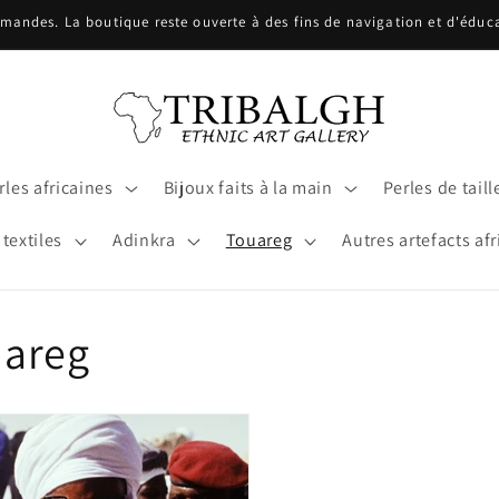
ndes. La boutique reste ouverte à des fins de navigation et d'éducat
les africaines
Bijoux faits à la main
Perles de taill
 textiles
Adinkra
Touareg
Autres artefacts afr
uareg