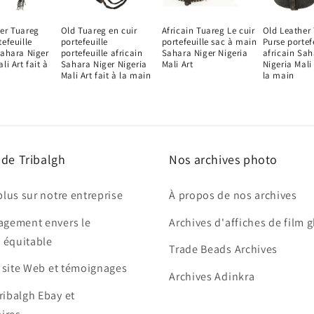
er Tuareg
Old Tuareg en cuir
Africain Tuareg Le cuir
Old Leather
tefeuille
portefeuille
portefeuille sac à main
Purse portef
Sahara Niger
portefeuille africain
Sahara Niger Nigeria
africain Sah
li Art fait à
Sahara Niger Nigeria
Mali Art
Nigeria Mali 
Mali Art fait à la main
la main
 de Tribalgh
Nos archives photo
plus sur notre entreprise
À propos de nos archives
agement envers le
Archives d'affiches de film 
 équitable
Trade Beads Archives
e site Web et témoignages
Archives Adinkra
ribalgh Ebay et