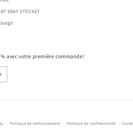
ires
ART EBAY STOCKET
ibalgh
10% avec votre première commande!
Moyens
Politique de remboursement
Politique de confidentialité
Condit
fy
de