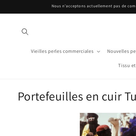
et
Nous n’acceptons actuellement pas de comma
passer
au
contenu
Vieilles perles commerciales
Nouvelles per
Tissu et
C
Portefeuilles en cuir T
o
l