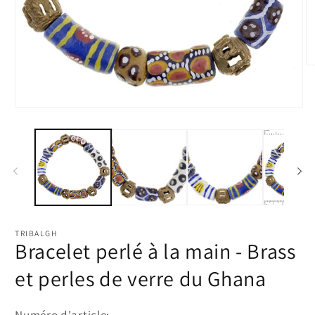
Ou
le
m
2
Ouvrir
d
le
u
média
fe
1
m
dans
une
fenêtre
modale
TRIBALGH
Bracelet perlé à la main - Brass
et perles de verre du Ghana
Numéro d'article: