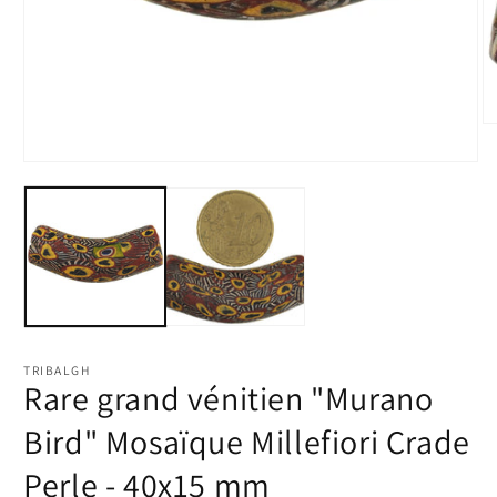
Ou
le
m
Ouvrir
2
le
d
média
u
1
fe
dans
m
une
fenêtre
modale
TRIBALGH
Rare grand vénitien "Murano
Bird" Mosaïque Millefiori Crade
Perle - 40x15 mm