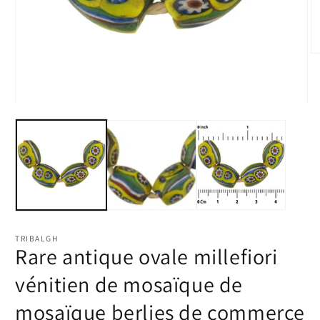
Ou
le
m
2
d
Ouvrir
u
le
fe
média
m
1
dans
une
fenêtre
modale
TRIBALGH
Rare antique ovale millefiori
vénitien de mosaïque de
mosaïque berlies de commerce