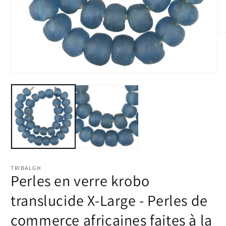
Ou
le
m
2
d
u
Ouvrir
fe
le
m
média
1
dans
une
fenêtre
modale
TRIBALGH
Perles en verre krobo
translucide X-Large - Perles de
commerce africaines faites à la