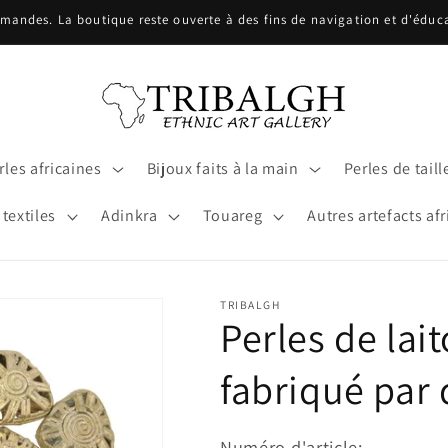
ndes. La boutique reste ouverte à des fins de navigation et d'éducat
les africaines
Bijoux faits à la main
Perles de taill
 textiles
Adinkra
Touareg
Autres artefacts afr
TRIBALGH
Perles de lai
fabriqué par 
Numéro d'article: