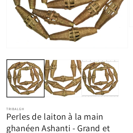
Ou
le
m
2
d
Ouvrir
u
le
fe
média
m
1
dans
une
fenêtre
modale
TRIBALGH
Perles de laiton à la main
ghanéen Ashanti - Grand et