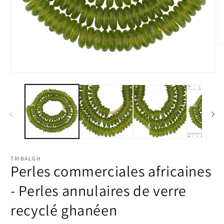
Ou
le
m
2
Ouvrir
d
le
u
média
fe
1
m
dans
une
fenêtre
modale
TRIBALGH
Perles commerciales africaines
- Perles annulaires de verre
recyclé ghanéen