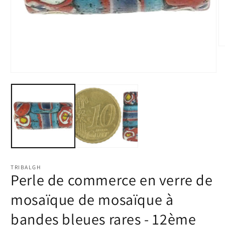
Ou
le
m
2
Ouvrir
d
le
u
média
fe
1
m
dans
une
fenêtre
modale
TRIBALGH
Perle de commerce en verre de
mosaïque de mosaïque à
bandes bleues rares - 12ème