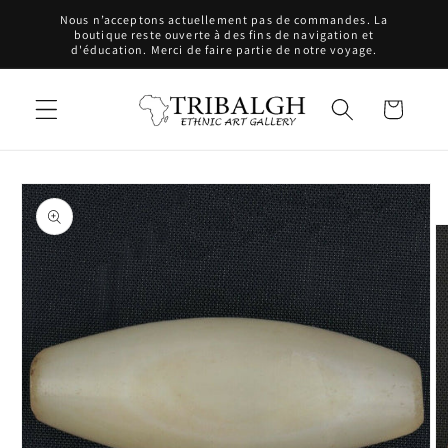
et
Nous n’acceptons actuellement pas de commandes. La
passer
boutique reste ouverte à des fins de navigation et
au
d'éducation. Merci de faire partie de notre voyage.
contenu
Panier
Passer aux
informations
produits