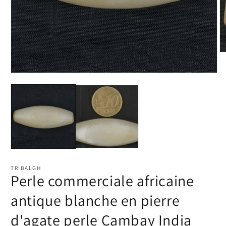
Ou
le
m
Ouvrir
2
le
d
média
u
1
fe
dans
m
une
fenêtre
modale
TRIBALGH
Perle commerciale africaine
antique blanche en pierre
d'agate perle Cambay India