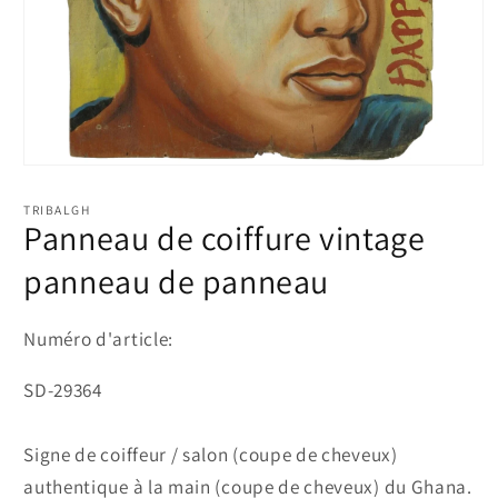
Ouvrir
le
média
TRIBALGH
1
Panneau de coiffure vintage
dans
une
panneau de panneau
fenêtre
modale
Numéro d'article:
SKU:
SD-29364
Signe de coiffeur / salon (coupe de cheveux)
authentique à la main (coupe de cheveux) du Ghana.