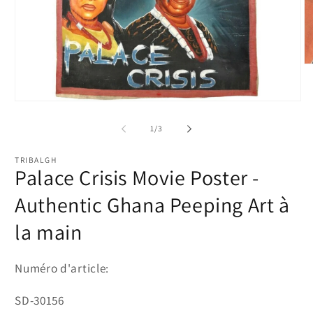
Ou
le
m
2
Ouvrir
d
le
u
média
de
1
/
3
fe
1
m
dans
une
TRIBALGH
fenêtre
Palace Crisis Movie Poster -
modale
Authentic Ghana Peeping Art à
la main
Numéro d'article:
SKU:
SD-30156