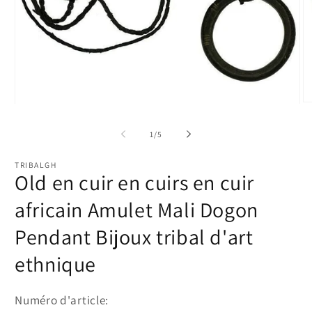
Ou
Ouvrir
le
le
m
média
de
1
/
5
2
1
d
dans
u
une
TRIBALGH
fe
fenêtre
Old en cuir en cuirs en cuir
m
modale
africain Amulet Mali Dogon
Pendant Bijoux tribal d'art
ethnique
Numéro d'article: