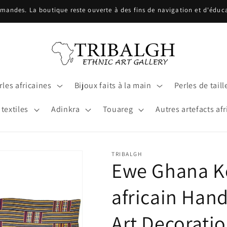
ndes. La boutique reste ouverte à des fins de navigation et d'éducat
les africaines
Bijoux faits à la main
Perles de taill
 textiles
Adinkra
Touareg
Autres artefacts afr
TRIBALGH
Ewe Ghana Ke
africain Han
Art Decorati