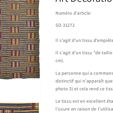
Numéro d'article:
SKU:
SD-31272
Il s'agit d'un tissu d'empiè
Il s'agit d'un tissu "de tail
cm).
La personne qui a commandé 
distinctif qui n'apparaît que
photo 3) et cela rend ce tis
Le tissu est en excellent é
l'usure en raison de l'utilis