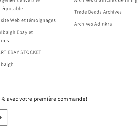
agement envers le
Archives d'affiches de film 
 équitable
Trade Beads Archives
e site Web et témoignages
Archives Adinkra
ribalgh Ebay et
ires
ART EBAY STOCKET
ibalgh
10% avec votre première commande!