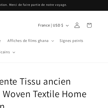
ion. Merci de faire partie de notre voyage.
P
Connexion
Panier
France | USD $
a
y
e
Affiches de films ghana
Signes peints
s
/
icains
r
é
g
nte Tissu ancien
i
o
d Woven Textile Home
n
on