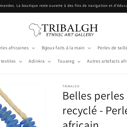
ndes. La boutique reste ouverte à des fins de navigation et d'éducat
les africaines
Bijoux faits à la main
Perles de taill
 textiles
Adinkra
Touareg
Autres artefacts afr
TRIBALGH
Belles perles
recyclé - Pe
africain