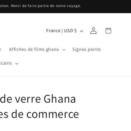
ion. Merci de faire partie de notre voyage.
P
Connexion
Panier
France | USD $
a
y
e
Affiches de films ghana
Signes peints
s
/
icains
r
é
g
 de verre Ghana
i
o
rles de commerce
n