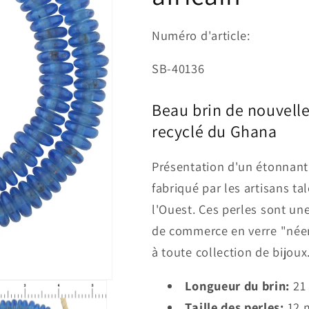
Numéro d'article:
SKU:
SB-40136
Beau brin de nouvelle
recyclé du Ghana
Présentation d'un étonnant
fabriqué par les artisans t
l'Ouest. Ces perles sont un
de commerce en verre "néer
à toute collection de bijoux
Longueur du brin:
21 
Taille des perles:
12 