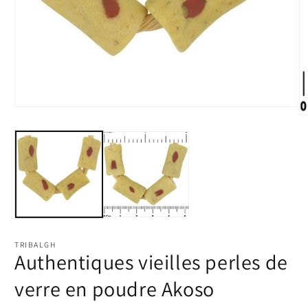
Ouvrir
Ou
le
le
média
m
1
2
dans
d
une
u
fenêtre
fe
modale
m
TRIBALGH
Authentiques vieilles perles de
verre en poudre Akoso