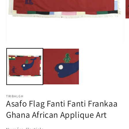
Ou
le
m
2
d
u
Ouvrir
fe
le
m
média
1
dans
une
fenêtre
modale
TRIBALGH
Asafo Flag Fanti Fanti Frankaa
Ghana African Applique Art