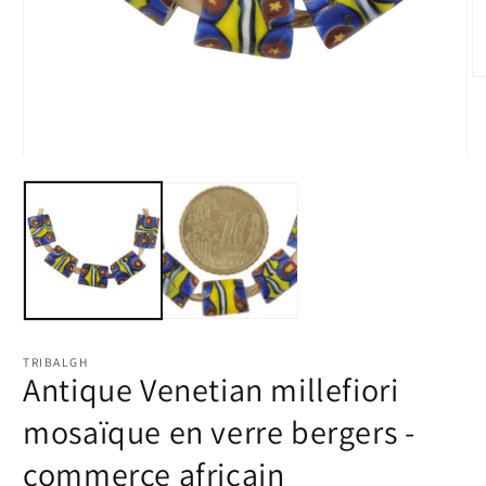
Ou
le
m
2
d
Ouvrir
u
le
fe
média
m
1
dans
une
fenêtre
modale
TRIBALGH
Antique Venetian millefiori
mosaïque en verre bergers -
commerce africain