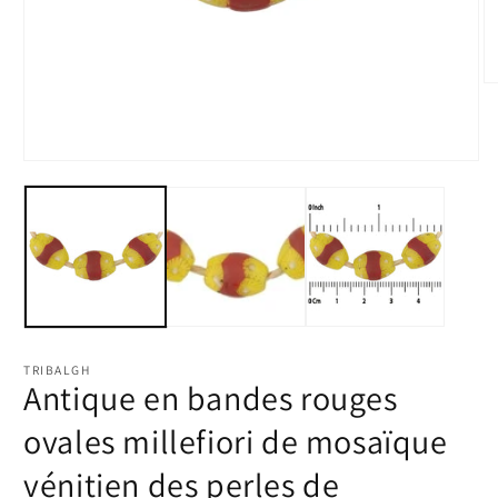
Ou
le
m
2
d
Ouvrir
u
le
fe
média
m
1
dans
une
fenêtre
modale
TRIBALGH
Antique en bandes rouges
ovales millefiori de mosaïque
vénitien des perles de