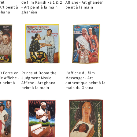
rêt
de film Karishika 1 & 2
Affiche - Art ghanéen
Art peint à
- Art peint à la main
peint à la main
Ghana
ghanéen
3 Force on
Prince of Doom the
L'affiche du film
e Affiche -
Judgment Movie
Messenger - Art
a peint à
Affiche - Art ghana
authentique peint à la
peint à la main
main du Ghana