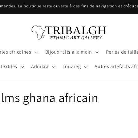
ndes. La boutique reste ouverte à des fins de navigation et d'éducat
les africaines
Bijoux faits à la main
Perles de taill
 textiles
Adinkra
Touareg
Autres artefacts afr
films ghana africain