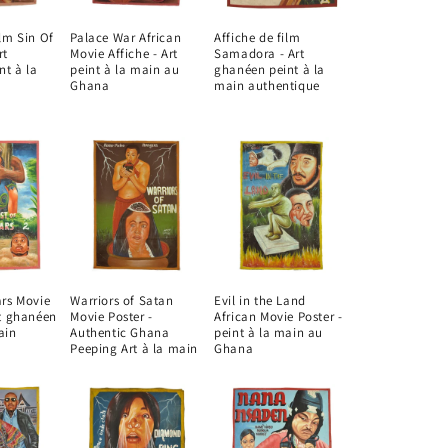
ilm Sin Of
Palace War African
Affiche de film
rt
Movie Affiche - Art
Samadora - Art
nt à la
peint à la main au
ghanéen peint à la
Ghana
main authentique
ars Movie
Warriors of Satan
Evil in the Land
rt ghanéen
Movie Poster -
African Movie Poster -
ain
Authentic Ghana
peint à la main au
Peeping Art à la main
Ghana