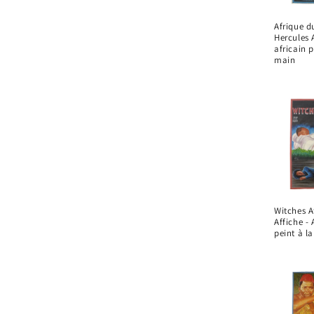
Afrique d
Hercules A
africain p
main
Witches A
Affiche -
peint à l