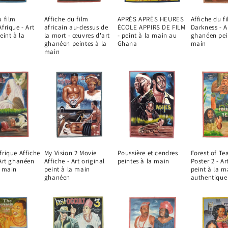
u film
Affiche du film
APRÈS APRÈS HEURES
Affiche du f
frique - Art
africain au-dessus de
ÉCOLE APPIRS DE FILM
Darkness - A
eint à la
la mort - œuvres d'art
- peint à la main au
ghanéen pei
ghanéen peintes à la
Ghana
main
main
frique Affiche
My Vision 2 Movie
Poussière et cendres
Forest of Te
 Art ghanéen
Affiche - Art original
peintes à la main
Poster 2 - A
a main
peint à la main
peint à la m
ghanéen
authentique