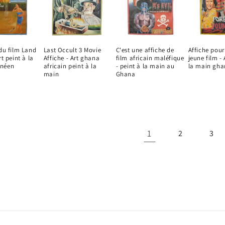
 du film Land
Last Occult 3 Movie
C'est une affiche de
Affiche pour
rt peint à la
Affiche - Art ghana
film africain maléfique
jeune film - 
néen
africain peint à la
- peint à la main au
la main gha
main
Ghana
1
2
3