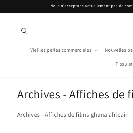
et
Nous n’acceptons actuellement pas de comma
passer
au
contenu
Vieilles perles commerciales
Nouvelles per
Tissu et
C
Archives - Affiches de 
o
Archives - Affiches de films ghana africain
l