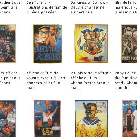
 Authentique
Sen Tumi bi -
Darkness of Sorrow -
film de la fo
 peint à la
illustrations de film de
Oeuvre ghanéenne
maléfique - 
Ghana
cinéma ghanéen
authentique
la main du 
lm Affiche -
Affiche de film de
Rituals Afrique africain
Baby Police 
in peint à la
voleurs exécutifs - Art
Affiche du film -
the Run Movi
Ghana
ghanéen peint à la
Ghana Peeted Art à la
Art du Ghan
main
main
la main