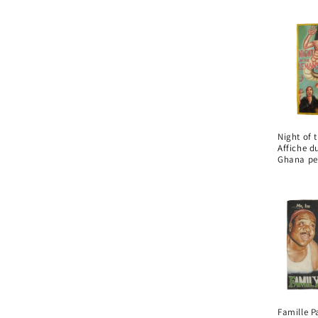
l
e
c
t
Night of 
Affiche du
i
Ghana pei
o
n
:
Famille P