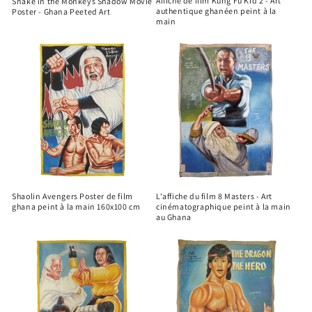
Affiche de film Kung Fu Kid 2 - Art
Snake in the Monkeys Shadow Movie
authentique ghanéen peint à la
Poster - Ghana Peeted Art
main
Shaolin Avengers Poster de film
L'affiche du film 8 Masters - Art
ghana peint à la main 160x100 cm
cinématographique peint à la main
au Ghana