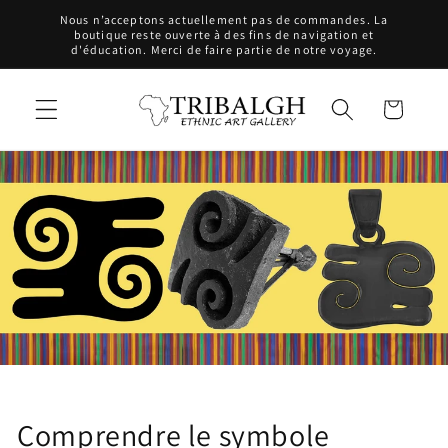
et
Nous n’acceptons actuellement pas de commandes. La
passer
boutique reste ouverte à des fins de navigation et
au
d'éducation. Merci de faire partie de notre voyage.
contenu
Panier
Comprendre le symbole