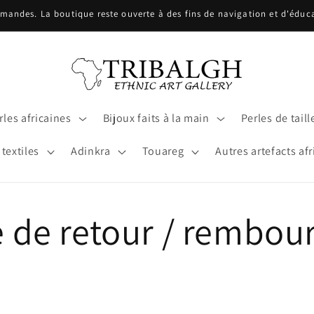
ndes. La boutique reste ouverte à des fins de navigation et d'éducat
les africaines
Bijoux faits à la main
Perles de taill
 textiles
Adinkra
Touareg
Autres artefacts afr
e de retour / rembo