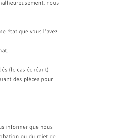
, malheureusement, nous
ême état que vous l'avez
hat.
dés (le cas échéant)
quant des pièces pour
ous informer que nous
obation ou du rejet de