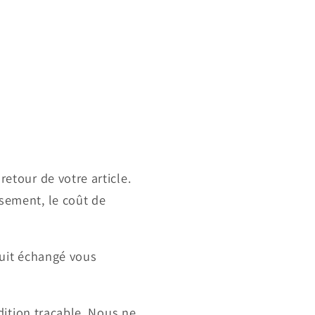
etour de votre article.
sement, le coût de
duit échangé vous
édition traçable. Nous ne