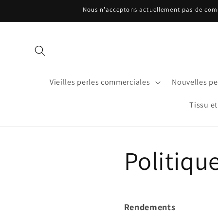
et
Nous n’acceptons actuellement pas de comma
passer
au
contenu
Vieilles perles commerciales
Nouvelles per
Tissu et
Politiqu
Rendements